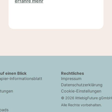
erfahre mehr
auf einen Blick
Rechtliches
pier-Informationsblatt
Impressum
Datenschutzerklärung
htungen
Cookie-Einstellungen
© 2026 littlebigFuture gGmbH
Alle Rechte vorbehalten.
oads