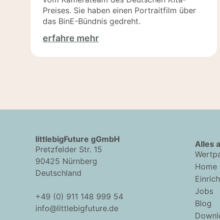
Preises. Sie haben einen Portraitfilm über
das BinE-Bündnis gedreht.
erfahre mehr
littlebigFuture gGmbH
Alles 
Pretzfelder Str. 15
Wertpa
90425 Nürnberg
Home
Deutschland
Einric
Jobs
+49 (0) 911 148 999 54
Blog
info@littlebigfuture.de
Downl