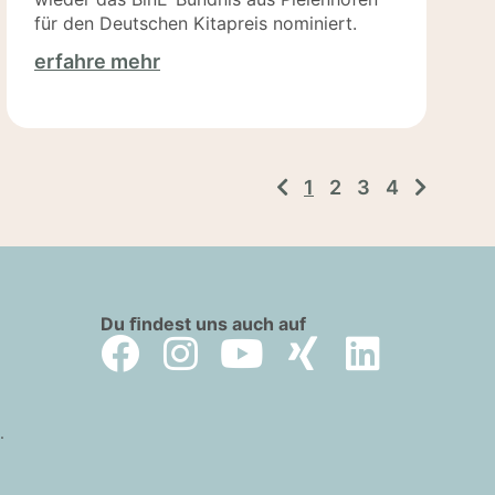
für den Deutschen Kitapreis nominiert.
erfahre mehr
1
2
3
4
Du ﬁndest uns auch auf
.