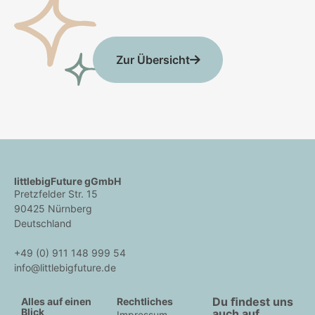
Zur Übersicht
littlebigFuture gGmbH
Pretzfelder Str. 15
90425 Nürnberg
Deutschland
+49 (0) 911 148 999 54
info@littlebigfuture.de
Du ﬁndest uns
Alles auf einen
Rechtliches
Blick
auch auf
Impressum