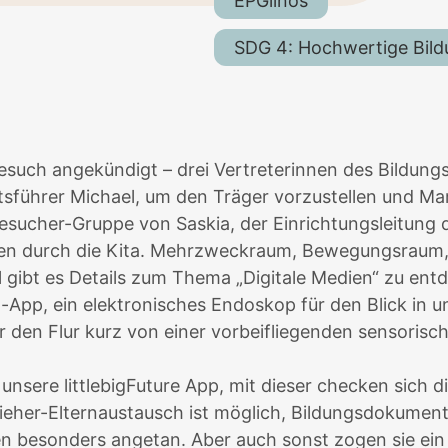
EPGlinos
SDG 4: Hochwertige Bil
esuch angekündigt – drei Vertreterinnen des Bildun
tsführer Michael, um den Träger vorzustellen und M
sucher-Gruppe von Saskia, der Einrichtungsleitung d
ten durch die Kita. Mehrzweckraum, Bewegungsraum,
 gibt es Details zum Thema „Digitale Medien“ zu ent
-App, ein elektronisches Endoskop für den Blick in 
r den Flur kurz von einer vorbeifliegenden sensoris
nsere littlebigFuture App, mit dieser checken sich d
her-Elternaustausch ist möglich, Bildungsdokumentat
n besonders angetan. Aber auch sonst zogen sie ein ä