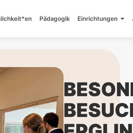
lichkeit*en
Pädagogik
Einrichtungen
BESON
BESUCH
EPGLI