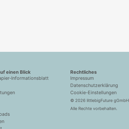
auf einen Blick
Rechtliches
pier-Informationsblatt
Impressum
Datenschutzerklärung
htungen
Cookie-Einstellungen
© 2026 littlebigFuture gGmbH
Alle Rechte vorbehalten.
oads
en
t