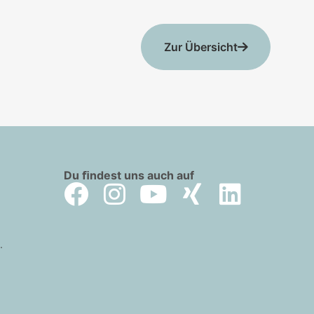
Zur Übersicht
Du ﬁndest uns auch auf
.