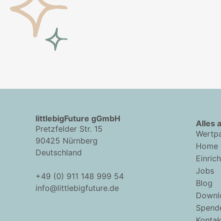
littlebigFuture gGmbH
Alles 
Pretzfelder Str. 15
Wertpa
90425 Nürnberg
Home
Deutschland
Einric
Jobs
+49 (0) 911 148 999 54
Blog
info@littlebigfuture.de
Downl
Spend
Kontak