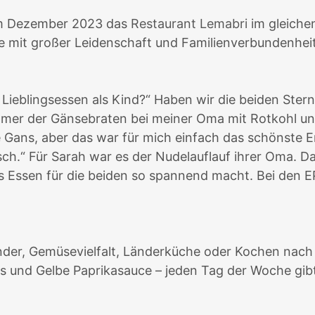
im Dezember 2023 das
Restaurant Lemabri
im gleiche
e mit großer Leidenschaft und Familienverbundenheit
 Lieblingsessen als Kind?“ Haben wir die beiden Ster
er der Gänsebraten bei meiner Oma mit Rotkohl und K
e Gans, aber das war für mich einfach das schönste Er
h.“ Für Sarah war es der Nudelauflauf ihrer Oma. Da
 Essen für die beiden so spannend macht. Bei den EP
inder, Gemüsevielfalt, Länderküche oder Kochen nach
as und Gelbe Paprikasauce – jeden Tag der Woche gi