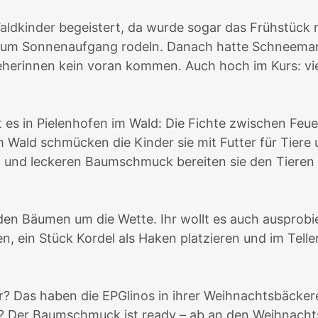
aldkinder
begeistert, da wurde sogar das Frühstück n
zum Sonnenaufgang rodeln. Danach hatte Schneeman
zieherinnen kein voran kommen.
Auch hoch im Kurs: vi
 es in
Pielenhofen
im Wald: Die Fichte zwischen Feue
 Wald schmücken die Kinder sie mit Futter für Tiere 
 und leckeren Baumschmuck bereiten sie den Tieren 
den Bäumen um die Wette. Ihr wollt es auch ausprobier
, ein Stück Kordel als Haken platzieren und im Teller
r? Das haben die
EPGlinos
in ihrer Weihnachtsbäckere
en? Der Baumschmuck ist ready – ab an den Weihnac